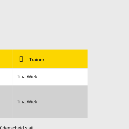
Trainer
Tina Wiek
Tina Wiek
üdenscheid statt.