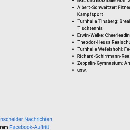
BGL und Bolzhalle Höh: 
Albert-Schweitzer: Fitn
Kampfsport
Turnhalle Tinsberg: Brea
Tischtennis
Erwin-Welke: Cheerleadin
Theodor-Heuss Realschul
Turnhalle Wefelshohl: F
Richard-Schirrmann-Rea
Zeppelin-Gymnasium: Am
usw.
nscheider Nachrichten
Facebook-Auftritt
erem