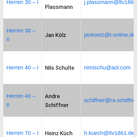
Herren 30 – I
j.plassmann@ltv1861
Plassmann
Herren 30 –
Jan Kölz
jankoelz@t-online.de
II
Herren 40 – I
Nils Schulte
nimischu@aol.com
Herren 40 –
Andre
schiffner@ra-schiffne
II
Schiffner
Herren 70 – I
Heinz Küch
h.kuech@ltv1861.de