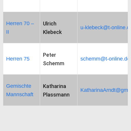
Herren 70 –
Ulrich
u-klebeck@t-online.d
II
Klebeck
Peter
Herren 75
schemm@t-online.de
Schemm
Gemischte
Katharina
KatharinaArndt@gmx
Mannschaft
Plassmann