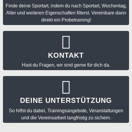
ADRESSE
Honseler Bruch 2
58511 Lüdenscheid
KONTAKT
Tel.: 02351 67 54 61
E-Mail:
post@ltv1861.de