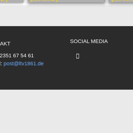
SOCIAL MEDIA
AKT
02351 67 54 61
:
post@ltv1861.de