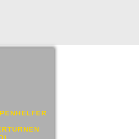
PENHELFER
ERTURNEN
D)