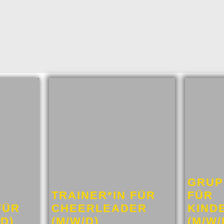
GRUP
TRAINER*IN FÜR
FÜR
FÜR
CHEERLEADER
KIND
D)
(M/W/D)
(M/W/