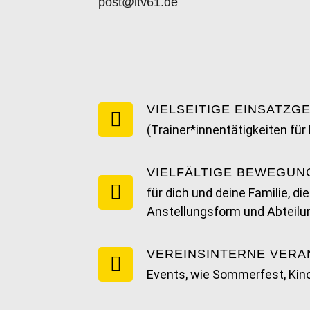
post@ltv61.de
VIELSEITIGE EINSATZG
(Trainer*innentätigkeiten fü
VIELFÄLTIGE BEWEGU
für dich und deine Familie, d
Anstellungsform und Abteilu
VEREINSINTERNE VER
Events, wie Sommerfest, Kino